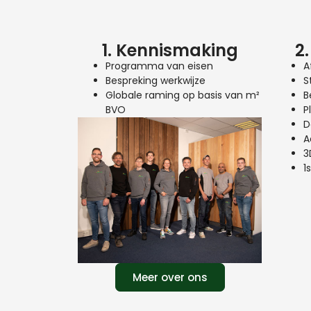
1. Kennismaking
2
Programma van eisen
A
Bespreking werkwijze
S
Globale raming op basis van m²
B
BVO
P
D
A
3
1
Meer over ons