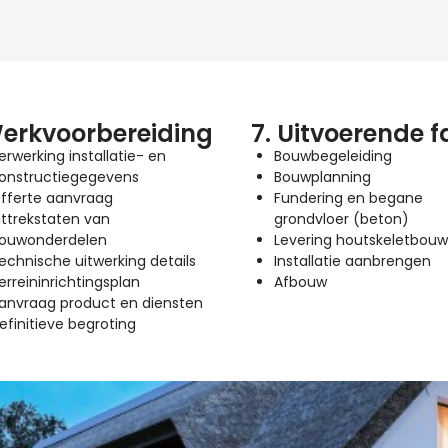
Werkvoorbereiding
7. Uitvoerende f
erwerking installatie- en
Bouwbegeleiding
onstructiegegevens
Bouwplanning
fferte aanvraag
Fundering en begane
ittrekstaten van
grondvloer (beton)
ouwonderdelen
Levering houtskeletbou
echnische uitwerking details
Installatie aanbrengen
erreininrichtingsplan
Afbouw
anvraag product en diensten
efinitieve begroting