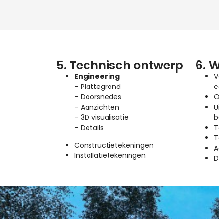
5. Technisch ontwerp
6. 
Engineering
V
– Plattegrond
c
– Doorsnedes
O
– Aanzichten
U
– 3D visualisatie
b
– Details
T
T
Constructietekeningen
A
Installatietekeningen
D