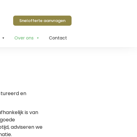
Snelofferte aanvragen
Over ons
Contact
ctureerd en
fhankelijk is van
 goede
tijd, adviseren we
atie.