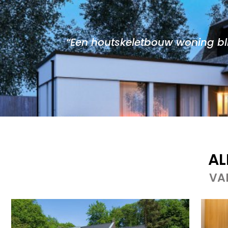
“Een houtskeletbouw woning bli
AL
VA