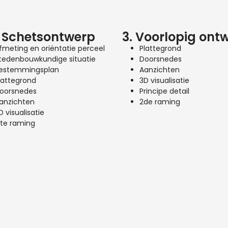
. Schetsontwerp
3. Voorlopig ont
fmeting en oriëntatie perceel
Plattegrond
tedenbouwkundige situatie
Doorsnedes
estemmingsplan
Aanzichten
lattegrond
3D visualisatie
oorsnedes
Principe detail
anzichten
2de raming
D visualisatie
ste raming