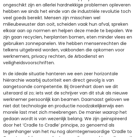
ongeschikt zijn en allerlei hardnekkige problemen opleveren
hebben we sinds het einde van de industriële revolutie toch
veel goeds bereikt. Mensen zijn misschien wel
milieubewuster dan ooit, scheiden vaak hun afval, spreken
elkaar aan op normen en helpen deze mede te bepalen. We
zijn gaan recyclen, herplanten bomen, eten minder vlees en
gebruiken zonnepanelen. We hebben mensenrechten die
telkens uitgebreid worden, vakbonden die opkomen voor
werknemers, privacy rechten, de Arbodienst en
veiligheidsvoorschriften.
In de ideale situatie hanteren we een zeer horizontale
hiërarchie waarbij autoriteit een direct gevolg is van
aangetoonde competentie. Bij Groenhart doen we dit
uiteraard al zo; iets wat de schrijver van dit stuk als nieuwe
werknemer persoonlijk kan beamen. Daarnaast geloven we
niet dat technologie en productie noodzakelijkerwijs een
morele last met zich meebrengen. De manier
waarop
het
gedaan wordt is van wezenlijk belang. We zijn geïnspireerd
door het ‘Cradle to Cradle’ principe, zo genoemd als
tegenhanger van het nu nog alomtegenwoordige ‘Cradle to